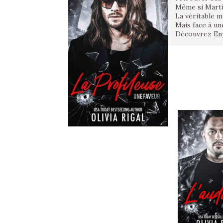
Même si Martin
La véritable m
Mais face à un
Découvrez Eny