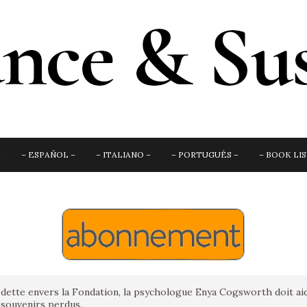
–
– ESPAÑOL –
– ITALIANO –
– PORTUGUÊS –
– BOOK LIS
dette envers la Fondation, la psychologue Enya Cogsworth doit aider
 souvenirs perdus.